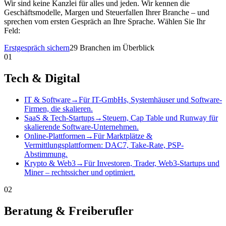
Wir sind keine Kanzlei für alles und jeden. Wir kennen die
Geschäftsmodelle, Margen und Steuerfallen Ihrer Branche – und
sprechen vom ersten Gespräch an Ihre Sprache. Wählen Sie Ihr
Feld:
Erstgespräch sichern
29 Branchen im Überblick
01
Tech & Digital
IT & Software
→
Für IT-GmbHs, Systemhäuser und Software-
Firmen, die skalieren.
SaaS & Tech-Startups
→
Steuern, Cap Table und Runway für
skalierende Software-Unternehmen.
Online-Plattformen
→
Für Marktplätze &
Vermittlungsplattformen: DAC7, Take-Rate, PSP-
Abstimmung.
Krypto & Web3
→
Für Investoren, Trader, Web3-Startups und
Miner – rechtssicher und optimiert.
02
Beratung & Freiberufler