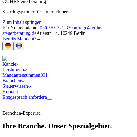
GUHR
Steuerberatung
Sparringspartner für Unternehmer.
Zum Inhalt springen
Für Neumandanten
030 555 721 370
anfrage@guhr-
steuerberatung.de
Auerstr. 14, 10249 Berlin
Bereits Mandant?
→
Kanzlei
Leistungen
Mandantenstimmen
301
Branchen
Steuerwissen
Kontakt
Erstgespräch anfordern
Branchen-Expertise
Ihre Branche.
Unser Spezialgebiet.