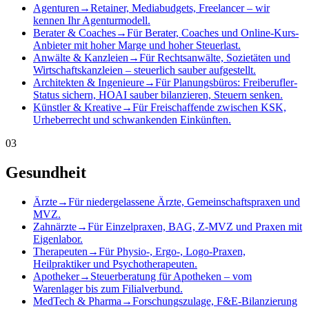
Agenturen
→
Retainer, Mediabudgets, Freelancer – wir
kennen Ihr Agenturmodell.
Berater & Coaches
→
Für Berater, Coaches und Online-Kurs-
Anbieter mit hoher Marge und hoher Steuerlast.
Anwälte & Kanzleien
→
Für Rechtsanwälte, Sozietäten und
Wirtschaftskanzleien – steuerlich sauber aufgestellt.
Architekten & Ingenieure
→
Für Planungsbüros: Freiberufler-
Status sichern, HOAI sauber bilanzieren, Steuern senken.
Künstler & Kreative
→
Für Freischaffende zwischen KSK,
Urheberrecht und schwankenden Einkünften.
03
Gesundheit
Ärzte
→
Für niedergelassene Ärzte, Gemeinschaftspraxen und
MVZ.
Zahnärzte
→
Für Einzelpraxen, BAG, Z-MVZ und Praxen mit
Eigenlabor.
Therapeuten
→
Für Physio-, Ergo-, Logo-Praxen,
Heilpraktiker und Psychotherapeuten.
Apotheker
→
Steuerberatung für Apotheken – vom
Warenlager bis zum Filialverbund.
MedTech & Pharma
→
Forschungszulage, F&E-Bilanzierung