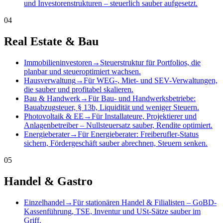
und Investorenstrukturen – steuerlich sauber aufgesetzt.
04
Real Estate & Bau
Immobilieninvestoren
→
Steuerstruktur für Portfolios, die
planbar und steueroptimiert wachsen.
Hausverwaltung
→
Für WEG-, Miet- und SEV-Verwaltungen,
die sauber und profitabel skalieren.
Bau & Handwerk
→
Für Bau- und Handwerksbetriebe:
Bauabzugsteuer, § 13b, Liquidität und weniger Steuern.
Photovoltaik & EE
→
Für Installateure, Projektierer und
Anlagenbetreiber – Nullsteuersatz sauber, Rendite optimiert.
Energieberater
→
Für Energieberater: Freiberufler-Status
sichern, Fördergeschäft sauber abrechnen, Steuern senken.
05
Handel & Gastro
Einzelhandel
→
Für stationären Handel & Filialisten – GoBD-
Kassenführung, TSE, Inventur und USt-Sätze sauber im
Griff.