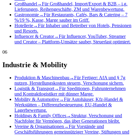
Großhandel
→
Für Großhandel, Import/Export & B2B – i.g.
Lieferungen, Reihengeschäfte, ZM und Warenbewertung.
Gastronomie
→
Für Restaurants, Cafés, Bars & Catering – 7
%/19 %, Kasse, Marge sauber im Griff.
Hotellerie
→
Für Inhaber und Betreiber von Hotels, Pensionen
und Resorts.
Influencer & Creator
→
Für Influencer, YouTuber, Streamer
und Creator – Plattform-Umsätze sauber, Steuerlast optimiert.
06
Industrie & Mobility
Produktion & Maschinenbau
→
Für Fertiger: AfA und § 7g
nutzen, Herstellungskosten steuern, Verschonung sichern.
Logistik & Transport
→
Für Speditionen, Fuhrunternehmen
und Kontraktlogistiker mit dünner Marge.
Mobility & Automotive
→
Für Autohäuser, Kfz-Handel &
Werkstätten – Differenzbesteuerung, EU-Handel &
Lagerbewertung.
Holdings & Family Offices
→
Struktur, Verschonung und
Nachfolge für Vermögen, das über Generationen bleibt.
Vereine & Organisationen
→
Für Vorstände und
Geschäftsführungen gemeinnütziger Vereine, Stiftungen und