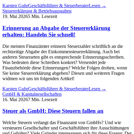
Karsten Guhr
Geschäftsführer & Steuerberater
Lesen →
Steuererklärung & Betriebsausgaben
19. Mai 2026
5 Min. Lesezeit
Erinnerung an Abgabe der Steuererklärung
erhalten: Handeln Sie schnell!
Die meisten Finanzämter erinnern Steuerzahler schriftlich an die
rechtzeitige Abgabe der Einkommensteuererklärung. Auch bei
anderen Steuerarten gibt es entsprechende Erinnerungsschreiben.
Was bedeuten diese Schreiben konkret? Versendet jede
Finanzbehörde diese Erinnerungen? Welche Folgen drohen, wenn
Sie keine Steuererklärung abgeben? Diesen und weiteren Fragen
widmen wir uns im folgenden Artikel!
Karsten Guhr
Geschäftsführer & Steuerberater
Lesen →
GmbH & Kapitalgesellschaften
16. Mai 2026
7 Min. Lesezeit
Steuer als GmbH: Diese Steuern fallen an
Welche Steuern verlangt das Finanzamt von GmbHs? Und wie
versteuern Gesellschafter und Geschäftsführer ihre Ausschüttungen
und Gehälter? Viele Gründer interessieren sich für diese Fragen: Der