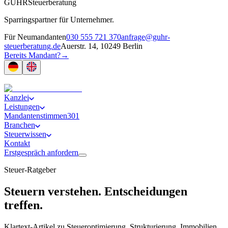
GUHR
Steuerberatung
Sparringspartner für Unternehmer.
Für Neumandanten
030 555 721 370
anfrage@guhr-
steuerberatung.de
Auerstr. 14, 10249 Berlin
Bereits Mandant?
→
Kanzlei
Leistungen
Mandantenstimmen
301
Branchen
Steuerwissen
Kontakt
Erstgespräch anfordern
Steuer-Ratgeber
Steuern verstehen. Entscheidungen
treffen.
Klartext-Artikel zu Steueroptimierung, Strukturierung, Immobilien