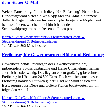
dem Steuer-O-Mat
Welche Partei bringt für mich die größte Entlastung? Pünktlich zur
Bundestagswahl bietet die Web-App Steuer-O-Mat in nunmehr
dritter Auflage mittels drei bis vier simpler Fragen die Möglichkeit
herauszufinden, welche Partei hinsichtlich des
Steuerwahlprogramms am besten zu Ihnen passt.
Karsten Guhr
Geschäftsführer & Steuerberater
Lesen →
Steuererklärung & Betriebsausgaben
12. März 2026
5 Min. Lesezeit
Freibetrag für Gewerbesteuer: Höhe und Bedeutung
Gewerbetreibende unterliegen der Gewerbesteuerpflicht,
insbesondere Soloselbstständige und kleine Unternehmen zahlen
aber nichts oder wenig. Das liegt an einem großzügig berechneten
Freibetrag in Höhe von 24.500 Euro. Doch was bedeutet dieser
Freibetrag konkret? Für wen gilt er? Und wie wirkt er sich auf
Besteuerung aus? Diese und weitere Fragen beantworten wir im
folgenden Artikel.
Karsten Guhr
Geschäftsführer & Steuerberater
Lesen →
Steuererklärung & Betriebsausgaben
10. März 2026
6 Min. Lesezeit