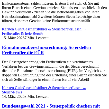
Einkommensteuer zahlen müssen. Erstens fragt sich, ob Sie mit
Ihrem Betrieb einen Gewinn erzielen. Sie müssen ausschließlich den
Gewinn versteuern - ziehen Sie die Betriebsausgaben von Ihren
Betriebseinnahmen ab! Zweitens können Steuerfreibeträge dazu
führen, dass trotz Gewinn keine Einkommensteuer anfällt.
Karsten Guhr
Geschäftsführer & Steuerberater
Lesen →
Freiberufler & freie Berufe
15. März 2026
7 Min. Lesezeit
Einnahmenüberschussrechnung: So erstellen
Freiberufler die EÜR
Der Gesetzgeber ermöglicht Freiberuflern ein vereinfachtes
Verfahren bei der Gewinnermittlung, die der Steuerberechnung
dient: die Einnahmenüberschussrechnung (EÜR). Im Vergleich zur
doppelten Buchführung und der Erstellung einer Bilanz ersparen Sie
sich als Selbstständiger in einem freien Beruf viel Arbeit!
Karsten Guhr
Geschäftsführer & Steuerberater
Lesen →
Steuer-News
14. März 2026
3 Min. Lesezeit
Bundestagswahl 2021 - Steuerpolitik checken mit