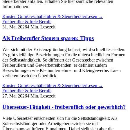
Steuerberater anfallen. Erhalten Sie hier sämtliche relevanten
Informationen!
Karsten Guhr
Geschäftsführer & Steuerberater
Lesen →
Freiberufler & freie Berufe
31. Mai 2026
4 Min. Lesezeit
Als Freiberufler Steuern sparen: Tipps
Wer sich mit der Existenzgründung befasst, wird schnell feststellen:
Es gibt vielfältige Bezeichnungen für die unterschiedlichen Formen
der Selbstständigkeit. So differiert der Gesetzgeber zwischen
Freiberuflern und Gewerbetreibenden, er definiert zudem
Bezeichnungen wie Kleinunternehmer und Kleingewerbe. Laien
verlieren rasch den Überblick.
Karsten Guhr
Geschäftsführer & Steuerberater
Lesen →
Freiberufler & freie Berufe
27. Mai 2026
4 Min. Lesezeit
Übersetzer-Tätigkeit - freiberuflich oder gewerblich?
Viele Übersetzer entscheiden sich für die Selbstständigkeit: Als
Soloselbstständiger oder Arbeitgeber erzielen sie mit
Übersetzungsaufträgen Einnahmen. Dabei stellt sich aber die