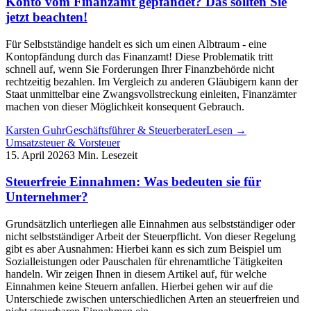
Konto vom Finanzamt gepfändet? Das sollten Sie
jetzt beachten!
Für Selbstständige handelt es sich um einen Albtraum - eine
Kontopfändung durch das Finanzamt! Diese Problematik tritt
schnell auf, wenn Sie Forderungen Ihrer Finanzbehörde nicht
rechtzeitig bezahlen. Im Vergleich zu anderen Gläubigern kann der
Staat unmittelbar eine Zwangsvollstreckung einleiten, Finanzämter
machen von dieser Möglichkeit konsequent Gebrauch.
Karsten Guhr
Geschäftsführer & Steuerberater
Lesen →
Umsatzsteuer & Vorsteuer
15. April 2026
3 Min. Lesezeit
Steuerfreie Einnahmen: Was bedeuten sie für
Unternehmer?
Grundsätzlich unterliegen alle Einnahmen aus selbstständiger oder
nicht selbstständiger Arbeit der Steuerpflicht. Von dieser Regelung
gibt es aber Ausnahmen: Hierbei kann es sich zum Beispiel um
Sozialleistungen oder Pauschalen für ehrenamtliche Tätigkeiten
handeln. Wir zeigen Ihnen in diesem Artikel auf, für welche
Einnahmen keine Steuern anfallen. Hierbei gehen wir auf die
Unterschiede zwischen unterschiedlichen Arten an steuerfreien und