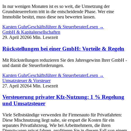
In nur wenigen Monaten ist es so weit, die Umsetzung der
Grundsteuerreform tritt in die entscheidende Phase. Wer eine
Immobilie besitzt, muss diese neu bewerten lassen.
Karsten Guhr
Geschäftsführer & Steuerberater
Lesen →
GmbH & Kapitalgesellschaften
29. April 2026
6 Min. Lesezeit
Rückstellungen bei einer GmbH: Vorteile & Regeln
Mit Rückstellungen reduzieren Sie den Jahresgewinn Ihrer GmbH -
und damit die Steuerforderungen.
Karsten Guhr
Geschäftsführer & Steuerberater
Lesen →
Umsatzsteuer & Vorsteuer
27. April 2026
4 Min. Lesezeit
Versteuerung privater Kfz-Nutzung: 1 % Regelung
und Umsatzsteuer
Viele Selbstständige verwenden ihr Firmenauto für Privatfahrten:
Diese Mischnutzung liegt nahe, sie erspart die Kosten für ein
separates Privatfahrzeug. Wie bei Arbeitnehmern, die ihren
Dienstwagen privat fahren, profitieren Sie in diesem Fall von einem