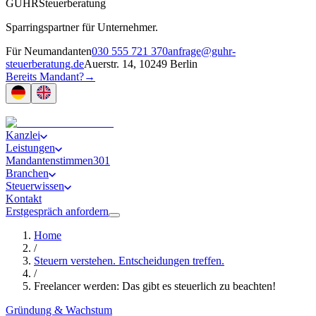
GUHR
Steuerberatung
Sparringspartner für Unternehmer.
Für Neumandanten
030 555 721 370
anfrage@guhr-
steuerberatung.de
Auerstr. 14, 10249 Berlin
Bereits Mandant?
→
Kanzlei
Leistungen
Mandantenstimmen
301
Branchen
Steuerwissen
Kontakt
Erstgespräch anfordern
Home
/
Steuern verstehen. Entscheidungen treffen.
/
Freelancer werden: Das gibt es steuerlich zu beachten!
Gründung & Wachstum