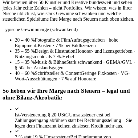
Wir betreuen über 50 Künstler und Kreative bundesweit und sehen
jedes Jahr echte Zahlen – nicht Portfolios. Wir wissen, was in Ihrer
Nische üblich ist, wie stark Gewinne schwanken und welche
steuerlichen Spielräume Ihre Marge nach Steuern nach oben ziehen.
Typische Gewinnmarge (schwankend)
20 – 40 %
Fotografie & Film
Auftragsgetrieben · hohe
Equipment-Kosten · 7 % bei Bildlizenzen
35 – 55 %
Design & Illustration
Honorar- und lizenzgetrieben ·
Nutzungsrechte als 7 %-Hebel
15 – 35 %
Musik & Bühne
Stark schwankend · GEMA/GVL ·
§ 50a bei Auslandsgagen
40 – 60 %
Schriftsteller & Content
Geringe Fixkosten · VG-
Wort-Ausschüttungen · 7 % auf Honorare
So heben wir Ihre Marge nach Steuern – legal und
ohne Bilanz-Akrobatik:
Ist-Versteuerung § 20 UStG
Umsatzsteuer erst bei
Zahlungseingang abführen statt bei Rechnungsstellung – Sie
legen dem Finanzamt keinen zinslosen Kredit mehr aus.
7 % statt 19 % Umsatzsteuer
Bei Einräumung von