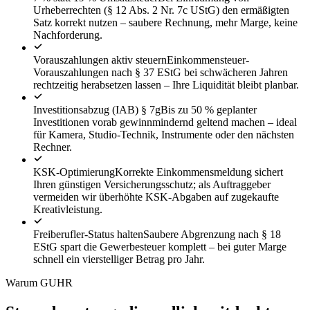
Urheberrechten (§ 12 Abs. 2 Nr. 7c UStG) den ermäßigten
Satz korrekt nutzen – saubere Rechnung, mehr Marge, keine
Nachforderung.
Vorauszahlungen aktiv steuern
Einkommensteuer-
Vorauszahlungen nach § 37 EStG bei schwächeren Jahren
rechtzeitig herabsetzen lassen – Ihre Liquidität bleibt planbar.
Investitionsabzug (IAB) § 7g
Bis zu 50 % geplanter
Investitionen vorab gewinnmindernd geltend machen – ideal
für Kamera, Studio-Technik, Instrumente oder den nächsten
Rechner.
KSK-Optimierung
Korrekte Einkommensmeldung sichert
Ihren günstigen Versicherungsschutz; als Auftraggeber
vermeiden wir überhöhte KSK-Abgaben auf zugekaufte
Kreativleistung.
Freiberufler-Status halten
Saubere Abgrenzung nach § 18
EStG spart die Gewerbesteuer komplett – bei guter Marge
schnell ein vierstelliger Betrag pro Jahr.
Warum GUHR