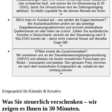
Jahr schwächer läuft, und nutzen die Ist-Versteuerung (§ 20
UStG), damit Sie Umsatzsteuer erst bei Zahlungseingang
abführen. So bleibt Liquidität für die dünnen Monate bei Ihnen.
06
Ich trete im Ausland auf – wie werden die Gagen besteuert?
Bei Auslandsauftritten prüfen wir das jeweilige
Doppelbesteuerungsabkommen und rechnen einbehaltene
Quellensteuer an oder holen sie zurück. Zahlen Sie ausländische
Künstler in Deutschland, wickeln wir den Steuerabzug nach §
50a EStG korrekt ab – damit nicht zweimal Steuer auf dieselbe
Gage fällt.
07
Was kostet die Zusammenarbeit?
Wir orientieren uns an der Steuerberatervergütungsverordnung
(StBVV) und arbeiten mit festen monatlichen Pauschalen pro
Modul – transparent und planbar. Den genauen Preis stimmen
wir nach dem kostenfreien Erstgespräch ab, sobald wir den
Umfang kennen.
Erstgespräch für Künstler & Kreative
Was Sie steuerlich verschenken – wir
zeigen es Ihnen in 30 Minuten.