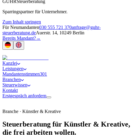
GUHR
Steuerberatung
Sparringspartner für Unternehmer.
Zum Inhalt springen
Für Neumandanten
030 555 721 370
anfrage@guhr-
steuerberatung.de
Auerstr. 14, 10249 Berlin
Bereits Mandant?
→
Kanzlei
Leistungen
Mandantenstimmen
301
Branchen
Steuerwissen
Kontakt
Erstgespräch anfordern
Branche · Künstler & Kreative
Steuerberatung für Künstler & Kreative
,
die frei arbeiten wollen.