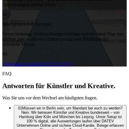
Optimierungspotenzial sehen.
03
Jahresgespräch & Strategie
Steuererklärung, Vorauszahlungssteuerung und ein klarer Plan fürs
nächste Jahr – inklusive Altersvorsorge und Rücklagen für
schwache Monate.
04
Erstgespräch sichern
030 555 721 370
FAQ
Antworten
für Künstler und Kreative.
Was Sie uns vor dem Wechsel am häufigsten fragen.
01
Müssen wir in Berlin sein, um Mandant bei euch zu werden?
Nein. Wir betreuen Künstler und Kreative bundesweit – von
Hamburg über Köln und München bis Leipzig. Unser Setup ist
100 % digital, alle Auswertungen laufen über DATEV
Unternehmen Online und sichere Cloud-Kanäle. Belege erfassen