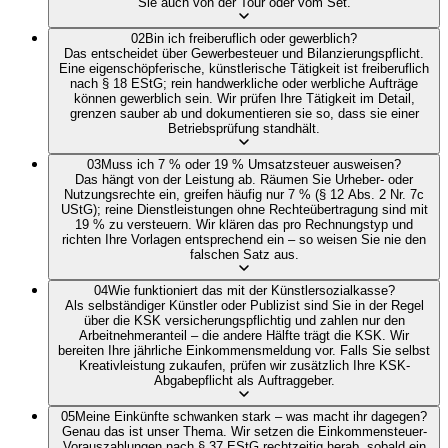
Sie auch von der Tour oder vom Set.
02
Bin ich freiberuflich oder gewerblich?
Das entscheidet über Gewerbesteuer und Bilanzierungspflicht.
Eine eigenschöpferische, künstlerische Tätigkeit ist freiberuflich
nach § 18 EStG; rein handwerkliche oder werbliche Aufträge
können gewerblich sein. Wir prüfen Ihre Tätigkeit im Detail,
grenzen sauber ab und dokumentieren sie so, dass sie einer
Betriebsprüfung standhält.
03
Muss ich 7 % oder 19 % Umsatzsteuer ausweisen?
Das hängt von der Leistung ab. Räumen Sie Urheber- oder
Nutzungsrechte ein, greifen häufig nur 7 % (§ 12 Abs. 2 Nr. 7c
UStG); reine Dienstleistungen ohne Rechteübertragung sind mit
19 % zu versteuern. Wir klären das pro Rechnungstyp und
richten Ihre Vorlagen entsprechend ein – so weisen Sie nie den
falschen Satz aus.
04
Wie funktioniert das mit der Künstlersozialkasse?
Als selbständiger Künstler oder Publizist sind Sie in der Regel
über die KSK versicherungspflichtig und zahlen nur den
Arbeitnehmeranteil – die andere Hälfte trägt die KSK. Wir
bereiten Ihre jährliche Einkommensmeldung vor. Falls Sie selbst
Kreativleistung zukaufen, prüfen wir zusätzlich Ihre KSK-
Abgabepflicht als Auftraggeber.
05
Meine Einkünfte schwanken stark – was macht ihr dagegen?
Genau das ist unser Thema. Wir setzen die Einkommensteuer-
Vorauszahlungen nach § 37 EStG rechtzeitig herab, sobald ein