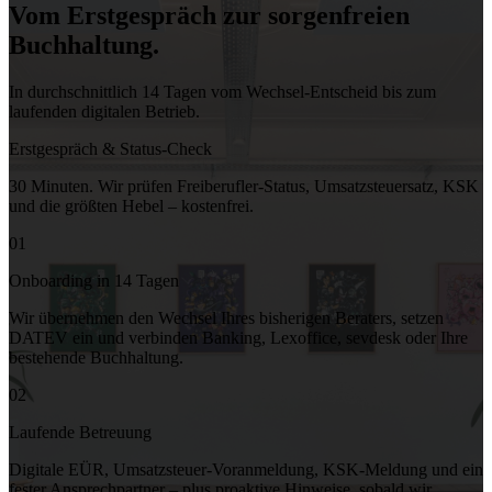
Vom Erstgespräch zur
sorgenfreien
Buchhaltung.
In durchschnittlich 14 Tagen vom Wechsel-Entscheid bis zum
laufenden digitalen Betrieb.
Erstgespräch & Status-Check
30 Minuten. Wir prüfen Freiberufler-Status, Umsatzsteuersatz, KSK
und die größten Hebel – kostenfrei.
01
Onboarding in 14 Tagen
Wir übernehmen den Wechsel Ihres bisherigen Beraters, setzen
DATEV ein und verbinden Banking, Lexoffice, sevdesk oder Ihre
bestehende Buchhaltung.
02
Laufende Betreuung
Digitale EÜR, Umsatzsteuer-Voranmeldung, KSK-Meldung und ein
fester Ansprechpartner – plus proaktive Hinweise, sobald wir