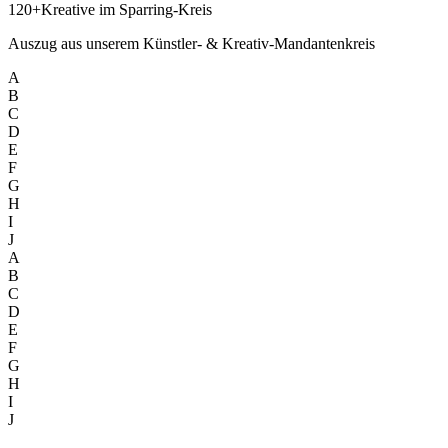
120+
Kreative im Sparring-Kreis
Auszug aus unserem Künstler- & Kreativ-Mandantenkreis
A
B
C
D
E
F
G
H
I
J
A
B
C
D
E
F
G
H
I
J