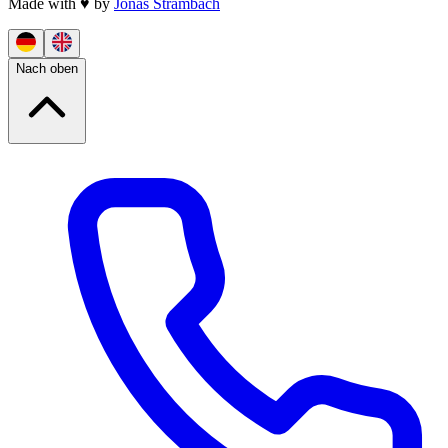
Made with
♥
by
Jonas Strambach
Nach oben