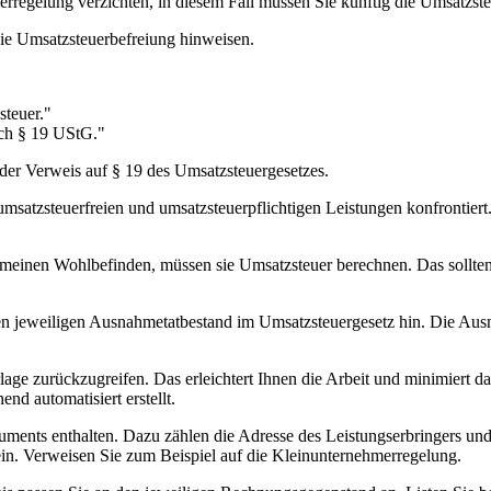
regelung verzichten, in diesem Fall müssen Sie künftig die Umsatzst
die Umsatzsteuerbefreiung hinweisen.
teuer."
ach § 19 UStG."
der Verweis auf § 19 des Umsatzsteuergesetzes.
umsatzsteuerfreien und umsatzsteuerpflichtigen Leistungen konfrontiert.
einen Wohlbefinden, müssen sie Umsatzsteuer berechnen. Das sollten
f den jeweiligen Ausnahmetatbestand im Umsatzsteuergesetz hin. Die A
ge zurückzugreifen. Das erleichtert Ihnen die Arbeit und minimiert das
d automatisiert erstellt.
kuments enthalten. Dazu zählen die Adresse des Leistungserbringers u
ein. Verweisen Sie zum Beispiel auf die Kleinunternehmerregelung.