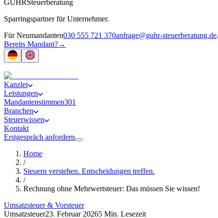
GUHR
Steuerberatung
Sparringspartner für Unternehmer.
Für Neumandanten
030 555 721 370
anfrage@guhr-steuerberatung.de
Bereits Mandant?
→
Kanzlei
Leistungen
Mandantenstimmen
301
Branchen
Steuerwissen
Kontakt
Erstgespräch anfordern
Home
/
Steuern verstehen. Entscheidungen treffen.
/
Rechnung ohne Mehrwertsteuer: Das müssen Sie wissen!
Umsatzsteuer & Vorsteuer
Umsatzsteuer
23. Februar 2026
5 Min. Lesezeit