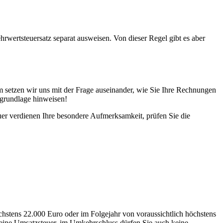
wertsteuersatz separat ausweisen. Von dieser Regel gibt es aber
 setzen wir uns mit der Frage auseinander, wie Sie Ihre Rechnungen
sgrundlage hinweisen!
er verdienen Ihre besondere Aufmerksamkeit, prüfen Sie die
hstens 22.000 Euro oder im Folgejahr von voraussichtlich höchstens
keine Umsatzsteuer, im Umkehrschluss dürfen Sie auch keine