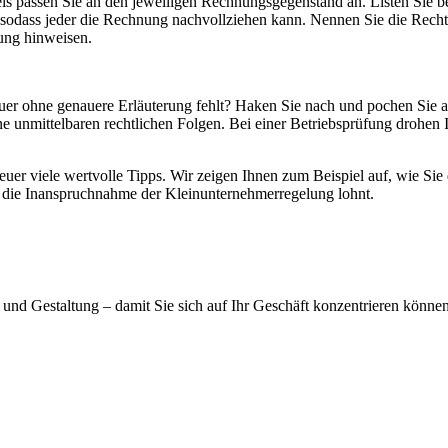
s passen Sie an den jeweiligen Rechnungsgegenstand an. Listen Sie b
f, sodass jeder die Rechnung nachvollziehen kann. Nennen Sie die Rec
iung hinweisen.
uer ohne genauere Erläuterung fehlt? Haken Sie nach und pochen Sie 
ine unmittelbaren rechtlichen Folgen. Bei einer Betriebsprüfung drohe
.
teuer viele wertvolle Tipps. Wir zeigen Ihnen zum Beispiel auf, wie 
e die Inanspruchnahme der Kleinunternehmerregelung lohnt.
nd Gestaltung – damit Sie sich auf Ihr Geschäft konzentrieren können