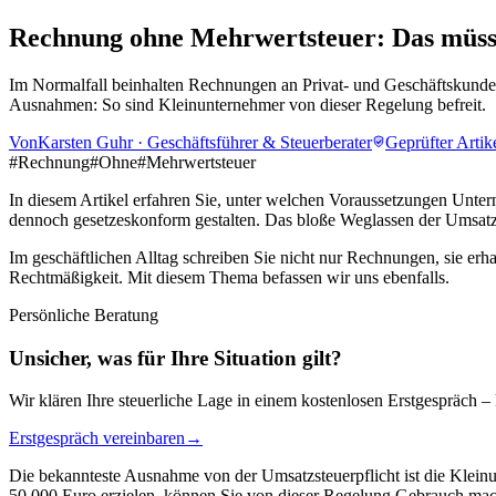
Rechnung ohne Mehrwertsteuer: Das müsse
Im Normalfall beinhalten Rechnungen an Privat- und Geschäftskunden
Ausnahmen: So sind Kleinunternehmer von dieser Regelung befreit.
Von
Karsten Guhr
·
Geschäftsführer & Steuerberater
Geprüfter Artik
#
Rechnung
#
Ohne
#
Mehrwertsteuer
In diesem Artikel erfahren Sie, unter welchen Voraussetzungen Unte
dennoch gesetzeskonform gestalten. Das bloße Weglassen der Umsatzs
Im geschäftlichen Alltag schreiben Sie nicht nur Rechnungen, sie e
Rechtmäßigkeit. Mit diesem Thema befassen wir uns ebenfalls.
Persönliche Beratung
Unsicher, was für Ihre Situation gilt?
Wir klären Ihre steuerliche Lage in einem kostenlosen Erstgespräch – 
Erstgespräch vereinbaren
→
Die bekannteste Ausnahme von der Umsatzsteuerpflicht ist die Klein
50.000 Euro erzielen, können Sie von dieser Regelung Gebrauch mach