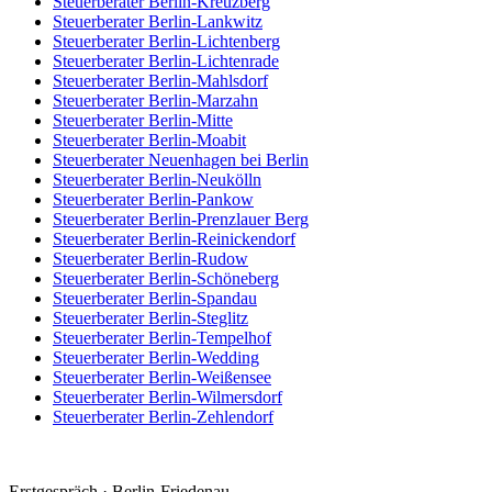
Steuerberater
Berlin-Kreuzberg
Steuerberater
Berlin-Lankwitz
Steuerberater
Berlin-Lichtenberg
Steuerberater
Berlin-Lichtenrade
Steuerberater
Berlin-Mahlsdorf
Steuerberater
Berlin-Marzahn
Steuerberater
Berlin-Mitte
Steuerberater
Berlin-Moabit
Steuerberater
Neuenhagen bei Berlin
Steuerberater
Berlin-Neukölln
Steuerberater
Berlin-Pankow
Steuerberater
Berlin-Prenzlauer Berg
Steuerberater
Berlin-Reinickendorf
Steuerberater
Berlin-Rudow
Steuerberater
Berlin-Schöneberg
Steuerberater
Berlin-Spandau
Steuerberater
Berlin-Steglitz
Steuerberater
Berlin-Tempelhof
Steuerberater
Berlin-Wedding
Steuerberater
Berlin-Weißensee
Steuerberater
Berlin-Wilmersdorf
Steuerberater
Berlin-Zehlendorf
Erstgespräch ·
Berlin-Friedenau