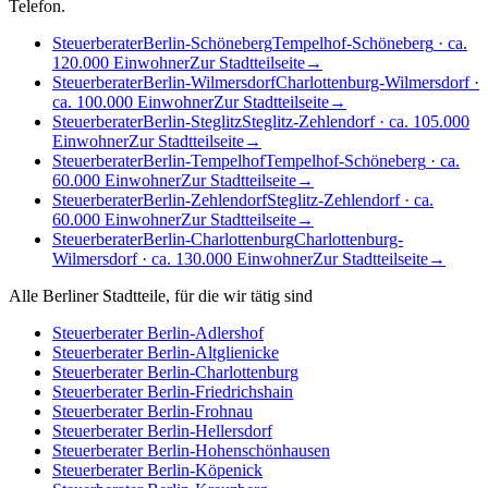
Telefon.
Steuerberater
Berlin-Schöneberg
Tempelhof-Schöneberg
·
ca.
120.000
Einwohner
Zur Stadtteilseite
→
Steuerberater
Berlin-Wilmersdorf
Charlottenburg-Wilmersdorf
·
ca. 100.000
Einwohner
Zur Stadtteilseite
→
Steuerberater
Berlin-Steglitz
Steglitz-Zehlendorf
·
ca. 105.000
Einwohner
Zur Stadtteilseite
→
Steuerberater
Berlin-Tempelhof
Tempelhof-Schöneberg
·
ca.
60.000
Einwohner
Zur Stadtteilseite
→
Steuerberater
Berlin-Zehlendorf
Steglitz-Zehlendorf
·
ca.
60.000
Einwohner
Zur Stadtteilseite
→
Steuerberater
Berlin-Charlottenburg
Charlottenburg-
Wilmersdorf
·
ca. 130.000
Einwohner
Zur Stadtteilseite
→
Alle Berliner Stadtteile, für die wir tätig sind
Steuerberater
Berlin-Adlershof
Steuerberater
Berlin-Altglienicke
Steuerberater
Berlin-Charlottenburg
Steuerberater
Berlin-Friedrichshain
Steuerberater
Berlin-Frohnau
Steuerberater
Berlin-Hellersdorf
Steuerberater
Berlin-Hohenschönhausen
Steuerberater
Berlin-Köpenick