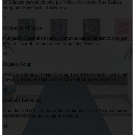
30 Minuten persönlich oder per Video. Wir prüfen Ihre Zahlen,
Setup und Steuerlast – kostenfrei.
01
Wechsel in 14 Tagen
Vollmacht, Datenübernahme, Kommunikation mit dem bisherigen
Berater – wir übernehmen den kompletten Wechsel.
02
Digitales Setup
DATEV, Banking, Belegerfassung, Lexoffice/sevdesk – wir richten
alles ein, sodass Sie sich um Ihr Geschäft kümmern können.
03
Laufende Betreuung
Monatliche BWA, proaktive Steuerplanung, fester Ansprechpartner.
Antworten in Stunden, nicht in Wochen.
04