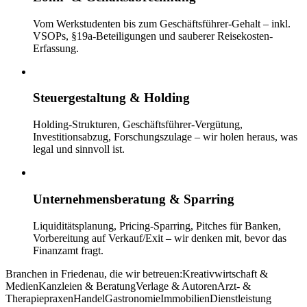
Vom Werkstudenten bis zum Geschäftsführer-Gehalt – inkl.
VSOPs, §19a-Beteiligungen und sauberer Reisekosten-
Erfassung.
Steuergestaltung & Holding
Holding-Strukturen, Geschäftsführer-Vergütung,
Investitionsabzug, Forschungszulage – wir holen heraus, was
legal und sinnvoll ist.
Unternehmensberatung & Sparring
Liquiditätsplanung, Pricing-Sparring, Pitches für Banken,
Vorbereitung auf Verkauf/Exit – wir denken mit, bevor das
Finanzamt fragt.
Branchen in
Friedenau
, die wir betreuen:
Kreativwirtschaft &
Medien
Kanzleien & Beratung
Verlage & Autoren
Arzt- &
Therapiepraxen
Handel
Gastronomie
Immobilien
Dienstleistung