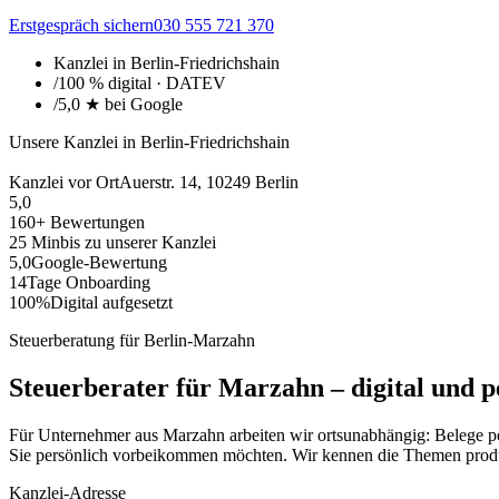
Erstgespräch sichern
030 555 721 370
Kanzlei in Berlin-Friedrichshain
/
100 % digital · DATEV
/
5,0 ★ bei Google
Unsere Kanzlei in Berlin-Friedrichshain
Kanzlei vor Ort
Auerstr. 14
,
10249
Berlin
5,0
160
+ Bewertungen
25 Min
bis zu unserer Kanzlei
5,0
Google-Bewertung
14
Tage Onboarding
100%
Digital aufgesetzt
Steuerberatung
für
Berlin-Marzahn
Steuerberater für
Marzahn
–
digital und p
Für Unternehmer aus Marzahn arbeiten wir ortsunabhängig: Belege pe
Sie persönlich vorbeikommen möchten. Wir kennen die Themen produz
Kanzlei-Adresse