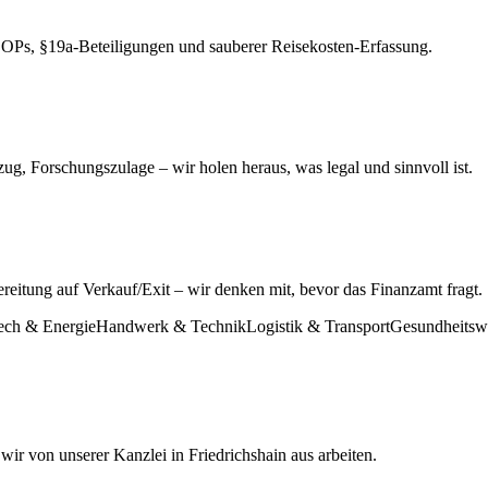
OPs, §19a-Beteiligungen und sauberer Reisekosten-Erfassung.
ug, Forschungszulage – wir holen heraus, was legal und sinnvoll ist.
ereitung auf Verkauf/Exit – wir denken mit, bevor das Finanzamt fragt.
ech & Energie
Handwerk & Technik
Logistik & Transport
Gesundheitswi
r von unserer Kanzlei in Friedrichshain aus arbeiten.