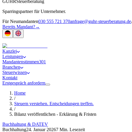
GUHR
Steuerberatung
Sparringspartner für Unternehmer.
Für Neumandanten
030 555 721 370
anfrage@guhr-steuerberatung.de
Bereits Mandant?
→
Kanzlei
Leistungen
Mandantenstimmen
301
Branchen
Steuerwissen
Kontakt
Erstgespräch anfordern
Home
/
Steuern verstehen. Entscheidungen treffen.
/
Bilanz veröffentlichen - Erklärung & Fristen
Buchhaltung & DATEV
Buchhaltung
24. Januar 2026
7 Min. Lesezeit