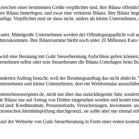
rreichen einer bestimmten Größe verpflichtet sind, ihre Bilanz öffentli
e Bilanz hinterlegen, und zwar eine verkürzte Bilanz. Ihre Bilanz lieg
ftigt. Verpflichtet sind sie dazu nicht, anders als kleine Unternehmen,
wartet. Mittelgroße Unternehmen werden der Offenlegungspflicht voll u
hinzukommen. Ihre Bilanzsumme bleibt noch unter 20 Millionen Euro u
, wird eine Beratung mit Guhr Steuerberatung Aufschluss geben können
Unternehmen selbst oder sein Steuerberater die Bilanz-Unterlagen beim B
onderten Auftrag braucht, weil der Beratungsauftrag das nicht abdeck
tunternehmen und kleine Unternehmen, dort ein Webformular auszufüllen
ernehmensregister.de, nicht nur über das zurückliegende Jahr, sondern me
die Bilanz nur auf Antrag von Dritten eingesehen werden und kostet ei
nd sind: Kreditinstitute, Pensionsfonds, Versicherungen, Investment- u
ronischen Identitätsprüfung durchgesetzt, sie sollte aber nur einmal erf
auf der Webseite von Guhr Steuerberatung in Form einer ersten kosten