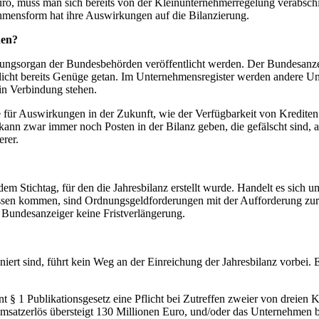
Euro, muss man sich bereits von der Kleinunternehmerregelung verabsc
nehmensform hat ihre Auswirkungen auf die Bilanzierung.
hen?
ngsorgan der Bundesbehörden veröffentlicht werden. Der Bundesanzeige
pflicht bereits Genüge getan. Im Unternehmensregister werden andere 
in Verbindung stehen.
wie für Auswirkungen in der Zukunft, wie der Verfügbarkeit von Kredi
ann zwar immer noch Posten in der Bilanz geben, die gefälscht sind, a
rer.
m Stichtag, für den die Jahresbilanz erstellt wurde. Handelt es sich um 
mnissen kommen, sind Ordnungsgeldforderungen mit der Aufforderung zu
r Bundesanzeiger keine Fristverlängerung.
niert sind, führt kein Weg an der Einreichung der Jahresbilanz vorbei. 
 § 1 Publikationsgesetz eine Pflicht bei Zutreffen zweier von dreien K
msatzerlös übersteigt 130 Millionen Euro, und/oder das Unternehmen bes