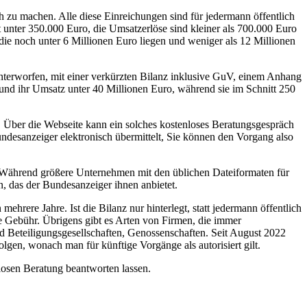
ch zu machen. Alle diese Einreichungen sind für jedermann öffentlich
t unter 350.000 Euro, die Umsatzerlöse sind kleiner als 700.000 Euro
 die noch unter 6 Millionen Euro liegen und weniger als 12 Millionen
nterworfen, mit einer verkürzten Bilanz inklusive GuV, einem Anhang
nd ihr Umsatz unter 40 Millionen Euro, während sie im Schnitt 250
. Über die Webseite kann ein solches kostenloses Beratungsgespräch
undesanzeiger elektronisch übermittelt, Sie können den Vorgang also
t. Während größere Unternehmen mit den üblichen Dateiformaten für
, das der Bundesanzeiger ihnen anbietet.
hrere Jahre. Ist die Bilanz nur hinterlegt, statt jedermann öffentlich
ne Gebühr. Übrigens gibt es Arten von Firmen, die immer
nd Beteiligungsgesellschaften, Genossenschaften. Seit August 2022
olgen, wonach man für künftige Vorgänge als autorisiert gilt.
losen Beratung beantworten lassen.