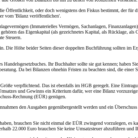
e Öffentlichkeit, oder doch wenigstens den Fiskus bestimmt, der für d
er vom 'Bilanz veröffentlichen'.
Anlagevermögen (Immaterielles Vermögen, Sachanlagen, Finanzanlagen
 gehören das Eigenkapital (als gezeichnetes Kapital, als Rücklage, als
te Steuern.
 Die Höhe beider Seiten dieser doppelten Buchführung sollten im Erg
s Handelsgesetzbuches. Ihr Buchhalter sollte sie gut kennen; haben Si
eratung. Da bei Bilanzen ohnehin Fristen zu beachten sind, die einer 
 Größe verpflichtend. Das ist ebenfalls im HGB geregelt. Eine Eintragu
 Umsatzes und Gewinns ein Kriterium dafür, wer eine Bilanz vorzuzeige
erschuss-Rechnung (EÜR) genügen.
s Einnahmen den Ausgaben gegenübergestellt werden und ein Überschus
haben, brauchen Sie nicht einmal die EÜR zwingend vorzulegen, es kan
nterhalb 22.000 Euro brauchen Sie keine Umsatzsteuer abzuführen und