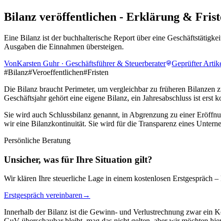
Bilanz veröffentlichen - Erklärung & Fris
Eine Bilanz ist der buchhalterische Report über eine Geschäftstätig
Ausgaben die Einnahmen übersteigen.
Von
Karsten Guhr
·
Geschäftsführer & Steuerberater
Geprüfter Artik
#
Bilanz
#
Veroeffentlichen
#
Fristen
Die Bilanz braucht Perimeter, um vergleichbar zu früheren Bilanzen z
Geschäftsjahr gehört eine eigene Bilanz, ein Jahresabschluss ist erst k
Sie wird auch Schlussbilanz genannt, in Abgrenzung zu einer Eröffnun
wir eine Bilanzkontinuität. Sie wird für die Transparenz eines Untern
Persönliche Beratung
Unsicher, was für Ihre Situation gilt?
Wir klären Ihre steuerliche Lage in einem kostenlosen Erstgespräch – 
Erstgespräch vereinbaren
→
Innerhalb der Bilanz ist die Gewinn- und Verlustrechnung zwar ein K
GuV überschaubar bleibt, mag das nicht gelten, aber wir möchten hie