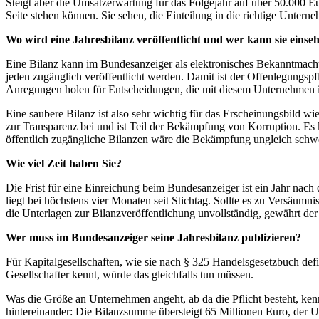
Steigt aber die Umsatzerwartung für das Folgejahr auf über 50.000 
Seite stehen können. Sie sehen, die Einteilung in die richtige Unter
Wo wird eine Jahresbilanz veröffentlicht und wer kann sie einse
Eine Bilanz kann im Bundesanzeiger als elektronisches Bekanntmachu
jeden zugänglich veröffentlicht werden. Damit ist der Offenlegungs
Anregungen holen für Entscheidungen, die mit diesem Unternehmen 
Eine saubere Bilanz ist also sehr wichtig für das Erscheinungsbild 
zur Transparenz bei und ist Teil der Bekämpfung von Korruption. Es k
öffentlich zugängliche Bilanzen wäre die Bekämpfung ungleich schwe
Wie viel Zeit haben Sie?
Die Frist für eine Einreichung beim Bundesanzeiger ist ein Jahr nach de
liegt bei höchstens vier Monaten seit Stichtag. Sollte es zu Versäu
die Unterlagen zur Bilanzveröffentlichung unvollständig, gewährt de
Wer muss im Bundesanzeiger seine Jahresbilanz publizieren?
Für Kapitalgesellschaften, wie sie nach § 325 Handelsgesetzbuch defi
Gesellschafter kennt, würde das gleichfalls tun müssen.
Was die Größe an Unternehmen angeht, ab da die Pflicht besteht, kennt
hintereinander: Die Bilanzsumme übersteigt 65 Millionen Euro, der U