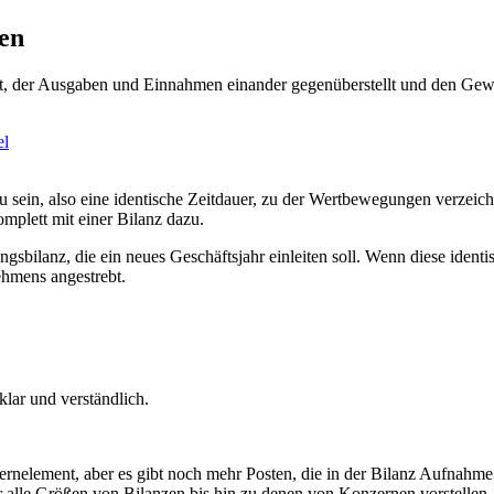
ten
keit, der Ausgaben und Einnahmen einander gegenüberstellt und den Ge
el
u sein, also eine identische Zeitdauer, zu der Wertbewegungen verzeich
omplett mit einer Bilanz dazu.
gsbilanz, die ein neues Geschäftsjahr einleiten soll. Wenn diese identi
ehmens angestrebt.
klar und verständlich.
ernelement, aber es gibt noch mehr Posten, die in der Bilanz Aufnahme 
r alle Größen von Bilanzen bis hin zu denen von Konzernen vorstellen.