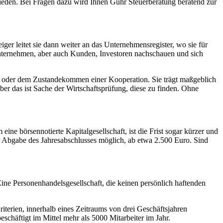
hieden. Bei Fragen dazu wird Ihnen Guhr Steuerberatung beratend zur
r leitet sie dann weiter an das Unternehmensregister, wo sie für
Unternehmen, aber auch Kunden, Investoren nachschauen und sich
ten oder dem Zustandekommen einer Kooperation. Sie trägt maßgeblich
ber das ist Sache der Wirtschaftsprüfung, diese zu finden. Ohne
eine börsennotierte Kapitalgesellschaft, ist die Frist sogar kürzer und
r Abgabe des Jahresabschlusses möglich, ab etwa 2.500 Euro. Sind
Eine Personenhandelsgesellschaft, die keinen persönlich haftenden
riterien, innerhalb eines Zeitraums von drei Geschäftsjahren
chäftigt im Mittel mehr als 5000 Mitarbeiter im Jahr.