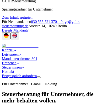
GUHR
Steuerberatung
Sparringspartner für Unternehmer.
Zum Inhalt springen
Für Neumandanten
030 555 721 370
anfrage@guhr-
steuerberatung.de
Auerstr. 14, 10249 Berlin
Bereits Mandant?
→
Kanzlei
Leistungen
Mandantenstimmen
301
Branchen
Steuerwissen
Kontakt
Erstgespräch anfordern
Für Unternehmer · GmbH · Holding
Steuerberatung für Unternehmer, die
mehr behalten wollen.