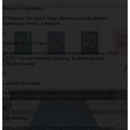
Strategie-Erstgespräch
45 Minuten. Wir prüfen Setup, Steuerlast und die größten
ungenutzten Hebel – kostenfrei.
01
Onboarding in 14 Tagen
Wir übernehmen den Wechsel Ihres bisherigen Beraters, setzen
DATEV ein und verbinden Banking, Buchhaltung und
Lohnabrechnung.
02
Laufende Betreuung
Monatliche BWA, Live-Zahlen, fester Ansprechpartner – und
proaktive Hinweise, sobald wir Optimierungspotenzial sehen.
03
Jahresstrategie
Bilanz, Holding-Check, Vermögensaufbauplan und ein klarer