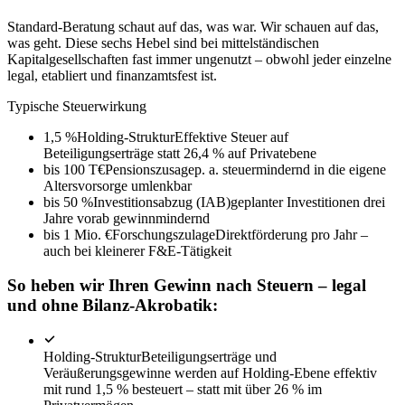
Standard-Beratung schaut auf das, was war. Wir schauen auf das,
was geht. Diese sechs Hebel sind bei mittelständischen
Kapitalgesellschaften fast immer ungenutzt – obwohl jeder einzelne
legal, etabliert und finanzamtsfest ist.
Typische Steuerwirkung
1,5 %
Holding-Struktur
Effektive Steuer auf
Beteiligungserträge statt 26,4 % auf Privatebene
bis 100 T€
Pensionszusage
p. a. steuermindernd in die eigene
Altersvorsorge umlenkbar
bis 50 %
Investitionsabzug (IAB)
geplanter Investitionen drei
Jahre vorab gewinnmindernd
bis 1 Mio. €
Forschungszulage
Direktförderung pro Jahr –
auch bei kleinerer F&E-Tätigkeit
So heben wir Ihren Gewinn nach Steuern – legal
und ohne Bilanz-Akrobatik:
Holding-Struktur
Beteiligungserträge und
Veräußerungsgewinne werden auf Holding-Ebene effektiv
mit rund 1,5 % besteuert – statt mit über 26 % im