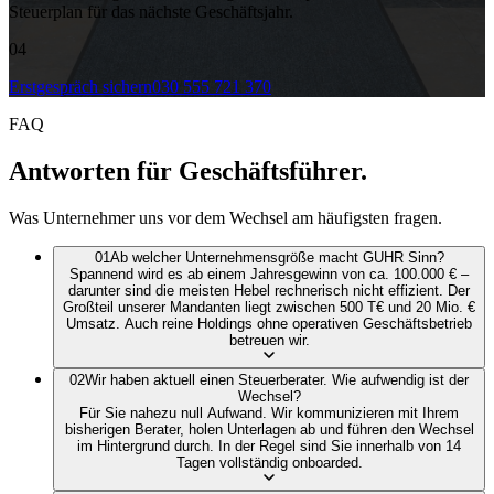
Steuerplan für das nächste Geschäftsjahr.
04
Erstgespräch sichern
030 555 721 370
FAQ
Antworten
für Geschäftsführer.
Was Unternehmer uns vor dem Wechsel am häufigsten fragen.
01
Ab welcher Unternehmensgröße macht GUHR Sinn?
Spannend wird es ab einem Jahresgewinn von ca. 100.000 € –
darunter sind die meisten Hebel rechnerisch nicht effizient. Der
Großteil unserer Mandanten liegt zwischen 500 T€ und 20 Mio. €
Umsatz. Auch reine Holdings ohne operativen Geschäftsbetrieb
betreuen wir.
02
Wir haben aktuell einen Steuerberater. Wie aufwendig ist der
Wechsel?
Für Sie nahezu null Aufwand. Wir kommunizieren mit Ihrem
bisherigen Berater, holen Unterlagen ab und führen den Wechsel
im Hintergrund durch. In der Regel sind Sie innerhalb von 14
Tagen vollständig onboarded.