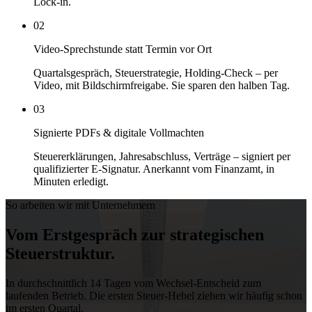
Lock-in.
02
Video-Sprechstunde statt Termin vor Ort
Quartalsgespräch, Steuerstrategie, Holding-Check – per
Video, mit Bildschirmfreigabe. Sie sparen den halben Tag.
03
Signierte PDFs & digitale Vollmachten
Steuererklärungen, Jahresabschluss, Verträge – signiert per
qualifizierter E-Signatur. Anerkannt vom Finanzamt, in
Minuten erledigt.
So arbeiten wir mit Unternehmern
Vom Erstgespräch zur
strategischen
Steuerstruktur.
In durchschnittlich 14 Tagen vom Wechsel-Entscheid zum
laufenden Betrieb. Die ersten Steuer-Hebel ziehen wir häufig schon
im ersten Quartal.