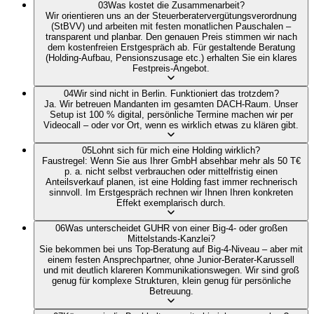
03
Was kostet die Zusammenarbeit?
Wir orientieren uns an der Steuerberatervergütungsverordnung
(StBVV) und arbeiten mit festen monatlichen Pauschalen –
transparent und planbar. Den genauen Preis stimmen wir nach
dem kostenfreien Erstgespräch ab. Für gestaltende Beratung
(Holding-Aufbau, Pensionszusage etc.) erhalten Sie ein klares
Festpreis-Angebot.
04
Wir sind nicht in Berlin. Funktioniert das trotzdem?
Ja. Wir betreuen Mandanten im gesamten DACH-Raum. Unser
Setup ist 100 % digital, persönliche Termine machen wir per
Videocall – oder vor Ort, wenn es wirklich etwas zu klären gibt.
05
Lohnt sich für mich eine Holding wirklich?
Faustregel: Wenn Sie aus Ihrer GmbH absehbar mehr als 50 T€
p. a. nicht selbst verbrauchen oder mittelfristig einen
Anteilsverkauf planen, ist eine Holding fast immer rechnerisch
sinnvoll. Im Erstgespräch rechnen wir Ihnen Ihren konkreten
Effekt exemplarisch durch.
06
Was unterscheidet GUHR von einer Big-4- oder großen
Mittelstands-Kanzlei?
Sie bekommen bei uns Top-Beratung auf Big-4-Niveau – aber mit
einem festen Ansprechpartner, ohne Junior-Berater-Karussell
und mit deutlich klareren Kommunikationswegen. Wir sind groß
genug für komplexe Strukturen, klein genug für persönliche
Betreuung.