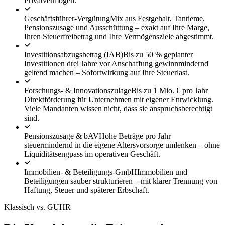
Privatvermögen.
Geschäftsführer-Vergütung
Mix aus Festgehalt, Tantieme,
Pensionszusage und Ausschüttung – exakt auf Ihre Marge,
Ihren Steuerfreibetrag und Ihre Vermögensziele abgestimmt.
Investitionsabzugsbetrag (IAB)
Bis zu 50 % geplanter
Investitionen drei Jahre vor Anschaffung gewinnmindernd
geltend machen – Sofortwirkung auf Ihre Steuerlast.
Forschungs- & Innovationszulage
Bis zu 1 Mio. € pro Jahr
Direktförderung für Unternehmen mit eigener Entwicklung.
Viele Mandanten wissen nicht, dass sie anspruchsberechtigt
sind.
Pensionszusage & bAV
Hohe Beträge pro Jahr
steuermindernd in die eigene Altersvorsorge umlenken – ohne
Liquiditätsengpass im operativen Geschäft.
Immobilien- & Beteiligungs-GmbH
Immobilien und
Beteiligungen sauber strukturieren – mit klarer Trennung von
Haftung, Steuer und späterer Erbschaft.
Klassisch vs. GUHR